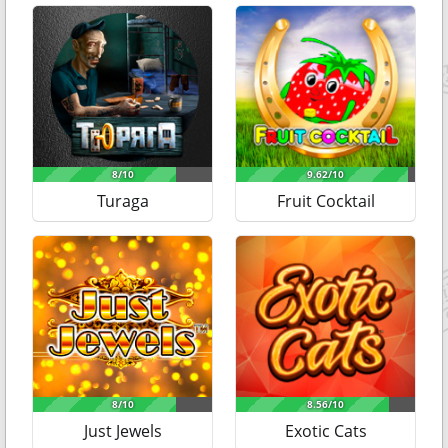
джек-пот и свободные вращения не предусмотрены.
лапы к «легавым». Решить эту задачу предлагается одним
из двух способов:
Криминальные символы слота
грубая работа – игрок выбирает любые здания до того
момента, пока не сработает сигнализация. В этом случае
Нюансы игры и колорит «бандитских 90-х» можно
он успевает скрыться с награбленными, то есть с
выяснить, внимательно познакомившись с их символами:
заработанными в ходе гейма деньгами;
профессионал. Сюжетная линия остаётся прежней, но
выигрыш от каждого верно «подломленного» здания
значительно увеличивается. «Бабло» находится только в
Turaga
Fruit Cocktail
четырех зданиях. Если юзер «нарвался» на здание, где
Полковник МВД, «крышующий» бригаду. Самый
сработала сигнализация, милиция мчится на вызов, а вор
богатый символ. Комбинация из трех таких «ментов»
ни с чем «делает ноги» в начальную стадию игры.
умножит последнюю ставку в 200 раз, из четырех – в 2
000 раз, а пять сотрудников правопорядка на одной
линии позволяют умножить ставку в 10 000 раз, что
является самым большим
Выигрыш в этом гейме рассчитывается в
Вор – бонусный символ, который начинает
зависимости от заявленной до ее начала ставки.
одноименную призовую игру. Кроме того, когда в линии
Чем она выше, тем больше «сорванный куш».
Вы увидите 4 вора – выигрыш увеличится в 1000 раз, а за
пять воров – в 2000 раз;
Риск-игра на удвоение денег
Just Jewels
Exotic Cats
Бандит – еще один бонусный символ. Четыре или