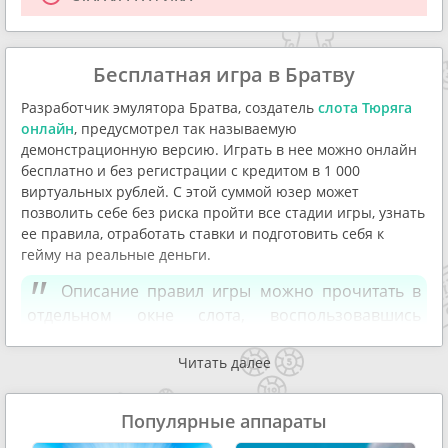
секретах автомата в этом видеоролике.
Бесплатная игра в Братву
Разработчик эмулятора Братва, создатель
слота Тюряга
онлайн
, предусмотрел так называемую
демонстрационную версию. Играть в нее можно онлайн
бесплатно и без регистрации с кредитом в 1 000
виртуальных рублей. С этой суммой юзер может
позволить себе без риска пройти все стадии игры, узнать
ее правила, отработать ставки и подготовить себя к
гейму на реальные деньги.
Описание правил игры можно прочитать в
отдельном окне слота, воспользовавшись
активацией кнопки «Инфо».
Читать далее
Бонусные тематические игры
Механика игрового автомата
Бонусная игра описываемого слота имеет два раунда,
Популярные аппараты
которые полностью подтверждают криминальный сюжет
Бандитский игровой автомат Братва традиционен для