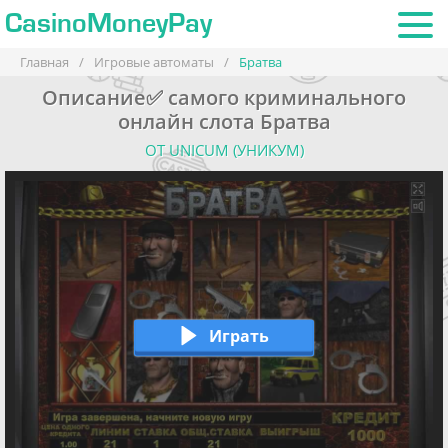
CasinoMoneyPay
Главная
/
Игровые автоматы
/
Братва
Описание✅ самого криминального
онлайн слота Братва
ОТ UNICUM (УНИКУМ)
Играть