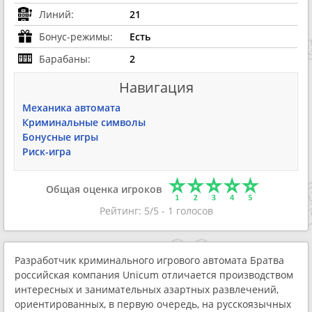
Линий:
21
Бонус-режимы:
Есть
Барабаны:
2
Навигация
Механика автомата
Криминальные символы
Бонусные игры
Риск-игра
Общая оценка игроков
Рейтинг:
5
/5 -
1
голосов
Разработчик криминального игрового автомата Братва
российская компания Unicum отличается производством
интересных и занимательных азартных развлечений,
ориентированных, в первую очередь, на русскоязычных