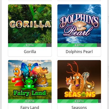
Это «в натуре» рискованная игра, так как играть нужно
пять бандитов активируют соответствующий призовой
против опытного «напёрсточника». Активируется она
гейм;
после каждого результативного прокрута.
Следственный изолятор (СИЗО). От трех до пяти этих
не столь отдаленных мест умножат последний спин в 50,
В новом окне появится стол с четырьмя наперстками,
250 и 1000 раз;
которые перемешиваются. Под двумя из них лежат
Кейс с прикованными к нему наручниками. Умножит
шарики, а два пустые. Если игрок угадал, под каким
ставку в 30-300 раз;
наперстком шарик, сумма последнего победного спина
Колесо рулетки. Четыре или пять этих символов
удвоится. Если выбор не правильный – последний
составляют выигрышный вариант не только подряд, а
выигрыш обнулится.
выпадая на барабанах в любой позиции.
Gorilla
Dolphins Pearl
Черный 600-й мерседес – «Мерин». Его комбинации
позволят увеличить ставку в 15-150 раз
Милицейский УАЗ – «канарейка или стакан» - умножат
выигрыш в 20-200 раз;
Пистолет – «волына» - в 15-100 раз, мобильный
телефон - «мобила» - в 10-60 раз, наручники – «баранки» -
в 10-40, патроны-«маслята» - в 5-15 раз.
Воровской коллаж игральной карты, золотой цепи и
финки – дикий символ. Он усиливает чужие подборки и
превращает их в победные. Однако, его действие
распространяется лишь на рядовые символы, но не на
Fairy Land
Seasons
бонусные или скаттер.