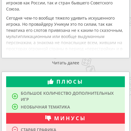
игроков как России, так и стран бывшего Советского
Союза.
Сегодня чем-то вообще тяжело удивить искушенного
игрока. Но провайдеру Уникум это по силам, так как
тематика его слотов привязана не к каким-то сказочным,
мультипликационным или вообще выдуманным
персонажам, а знакома не понаслышке всем, жившим на
просторах огромной страны в период «перестройки» и в
«лихие» девяностые после ее распада.
Читать далее
В эти годы бурно развивалась организованная
преступность, а бандитские разборки стали
обыденностью. Именно такая «бандитская романтика» со
ПЛЮСЫ
всеми ее уголовными атрибутами с иронией обыграна в
эмуляторе Братва.
БОЛЬШОЕ КОЛИЧЕСТВО ДОПОЛНИТЕЛЬНЫХ
Онлайн игра на автомате Братва – как
ИГР
получить быстрые выплаты?
НЕОБЫЧНАЯ ТЕМАТИКА
Братва – один из самых интересных слотов Уникума, на
МИНУСЫ
котором можно выиграть много денег, и быстро вывести
их онлайн на карту не составит труда. Смотрите о
СТАРАЯ ГРАФИКА