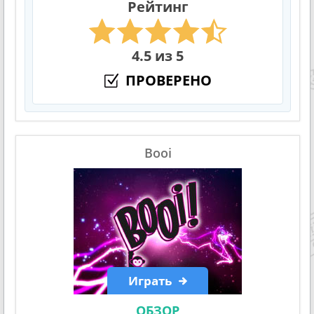
Рейтинг
4.5 из 5
ПРОВЕРЕНО
Booi
Играть
ОБЗОР