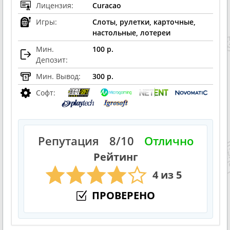
Лицензия:
Curacao
Игры:
Слоты, рулетки, карточные,
настольные, лотереи
Мин.
100 р.
Депозит:
Мин. Вывод:
300 р.
Софт:
Репутация
8/10
Отлично
Рейтинг
4 из 5
ПРОВЕРЕНО