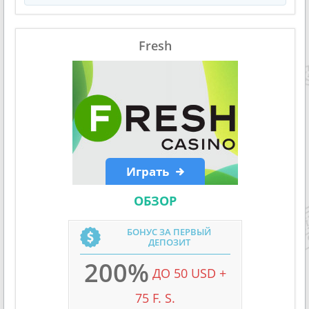
Fresh
Играть
ОБЗОР
БОНУС ЗА ПЕРВЫЙ
ДЕПОЗИТ
200%
ДО 50 USD +
75 F. S.