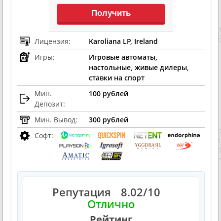
Получить
Лицензия:
Karoliana LP, Ireland
Игры:
Игровые автоматы,
настольные, живые дилеры,
ставки на спорт
Мин.
100 рублей
Депозит:
Мин. Вывод:
300 рублей
Софт:
Репутация
8.02/10
Отлично
Рейтинг