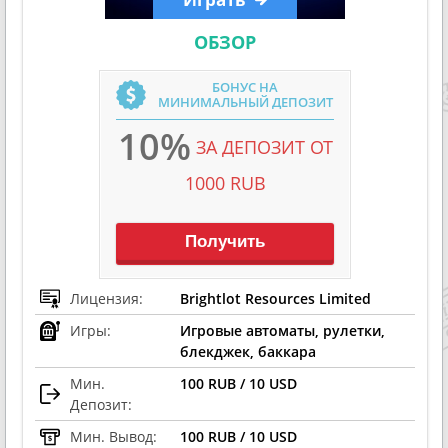
ОБЗОР
БОНУС НА
МИНИМАЛЬНЫЙ ДЕПОЗИТ
10%
ЗА ДЕПОЗИТ ОТ
1000 RUB
Получить
Лицензия:
Brightlot Resources Limited
Игры:
Игровые автоматы, рулетки,
блекджек, баккара
Мин.
100 RUB / 10 USD
Депозит:
Мин. Вывод:
100 RUB / 10 USD