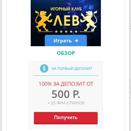
Играть
ОБЗОР
ЗА ПЕРВЫЙ ДЕПОЗИТ
100% ЗА ДЕПОЗИТ ОТ
500 Р.
+ 25 ФРИ-СПИНОВ
Получить