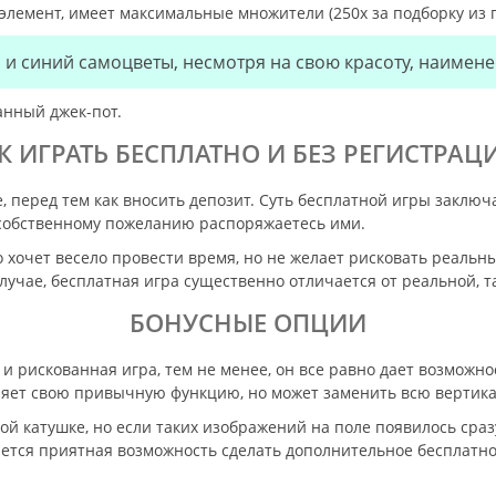
лемент, имеет максимальные множители (250х за подборку из п
и синий самоцветы, несмотря на свою красоту, наимен
ванный джек-пот.
К ИГРАТЬ БЕСПЛАТНО И БЕЗ РЕГИСТРАЦ
 перед тем как вносить депозит. Суть бесплатной игры заключа
о собственному пожеланию распоряжаетесь ими.
о хочет весело провести время, но не желает рисковать реальны
случае, бесплатная игра существенно отличается от реальной, т
БОНУСНЫЕ ОПЦИИ
и рискованная игра, тем не менее, он все равно дает возможно
няет свою привычную функцию, но может заменить всю вертика
ой катушке, но если таких изображений на поле появилось сраз
ляется приятная возможность сделать дополнительное бесплатн