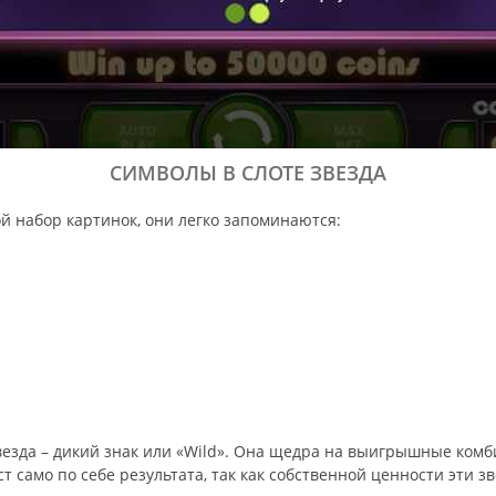
СИМВОЛЫ В СЛОТЕ ЗВЕЗДА
й набор картинок, они легко запоминаются:
зда – дикий знак или «Wild». Она щедра на выигрышные комби
т само по себе результата, так как собственной ценности эти з