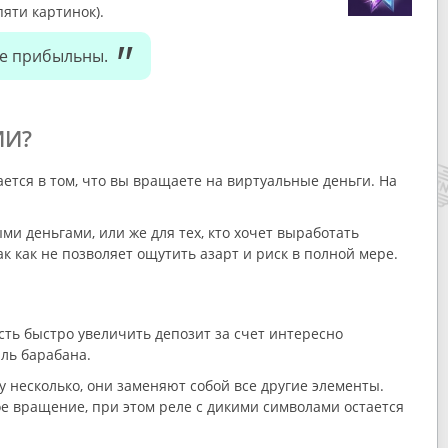
яти картинок).
ее прибыльны.
ИИ?
ется в том, что вы вращаете на виртуальные деньги. На
ми деньгами, или же для тех, кто хочет выработать
ак как не позволяет ощутить азарт и риск в полной мере.
сть быстро увеличить депозит за счет интересно
ль барабана.
у несколько, они заменяют собой все другие элементы.
ое вращение, при этом реле с дикими символами остается