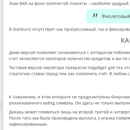
Знак BAR на фоне золотистой планеты – наиболее щедрый э
Фиолетовый 
В Starburst отсутствует как прогрессивный, так и фиксиро
КА
Демо-версия позволяет ознакомиться с аппаратом поближе,
счет зачисляется некоторое количество кредитов, и вы п
Тестовая версия эмулятора прекрасно подойдет для тех, кт
стратегию ставок перед тем, как пополнять счёт. В любом 
К сожалению, в этом аппарате не предусмотрены бонусная 
реализованного вайлд символа. Он здесь не только выпол
Дикарь может появиться лишь на второй, третей и четверт
После того, как была произведена выплата, у игрока появ
зафиксированным.