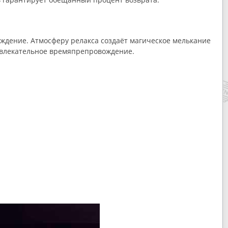
ождение. Атмосферу релакса создаёт магическое мелькание
 увлекательное времяпрепровождение.