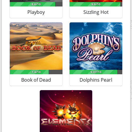
открывающими тематические игры.
Playboy
Sizzling Hot
Хитмен с оптической винтовкой – наиболее
результативный знак. Два совпадения умножает
кредит в 4 раза, три – дарит множитель 40х,
четыре – 150х, пять -4000х.
Интерфейс слота
Панель управления лаконична и поддерживает экшен
тематику. Навигация осуществляется с помощью таких
клавиш и окон:
Spin – начать игру, запуск единичной ротации.
Book of Dead
Dolphins Pearl
Lines – определить количество активных строк.
Coins – размер ставки на одну полосу.
Bet Max – максимальная ставка одним кликом.
Credit – состояние кредита.
+,- –изменить показатель.
Auto Рlay – автоматический режим.
Win – информация о выигрыше.
View Payout – перечень коэффициентов,