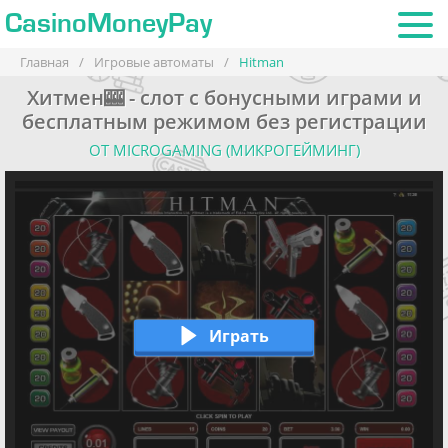
CasinoMoneyPay
Главная
/
Игровые автоматы
/
Hitman
Хитмен🎰 - слот с бонусными играми и
бесплатным режимом без регистрации
ОТ MICROGAMING (МИКРОГЕЙМИНГ)
Играть