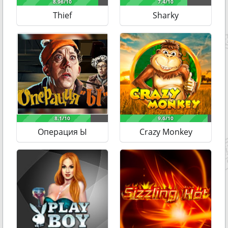
Удавка.
Цифра 18.
Thief
Sharky
Ноутбук с надписью «BONUS».
Золотой логотип.
Портрет главного героя с пистолетами – это дикий знак.
Он выпадает только на втором, третьем и четвёртом
барабанах и может расширяться, за счёт чего растёт
число результативных сочетаний. Элемент не может
Операция Ы
Crazy Monkey
заменять скаттер и другие бонусные символы. Своих
коэффициентов не имеет.
Цифра 18 на красно чёрном фоне – это Scatter.
Независимо от локализации на экране, три, четыре или
пять цифр 18 дают старт сессии с бесплатными
вращениями.
Изображение с золотым логотипом в восточном стиле и
ноутбук являются бонусными элементами,