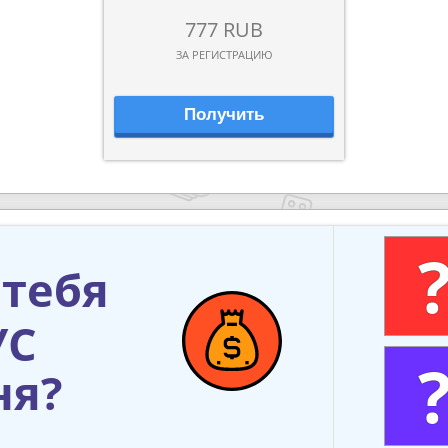
777
МАКС. РАЗМЕР
777 RUB
40
ВЕЙДЖЕР
0
МИН. ДЕПОЗИТ
ЗА РЕГИСТРАЦИЮ
ДА
ВЫВОД БОНУСА
ОБЗОР
Получить
 тебя
500 ₽
88
УС
ня?
2000 ₽
100