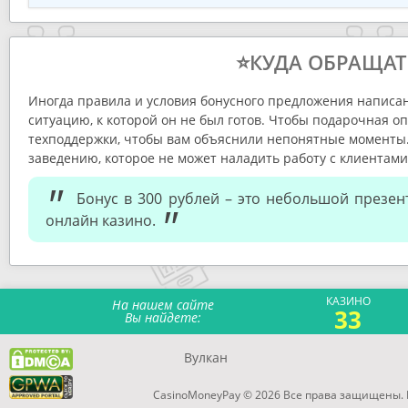
⭐️КУДА ОБРАЩА
Иногда правила и условия бонусного предложения написаны
ситуацию, к которой он не был готов. Чтобы подарочная о
техподдержки, чтобы вам объяснили непонятные моменты. 
заведению, которое не может наладить работу с клиентами,
Бонус в 300 рублей – это небольшой презент
онлайн казино.
КАЗИНО
На нашем сайте
33
Вы найдете:
Вулкан
CasinoMoneyPay © 2026 Все права защищены. 