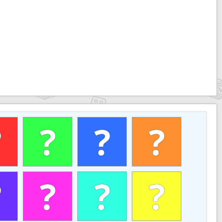
?
?
?
?
8 ₽
300 ₽
100 ₽
?
?
?
?
0 ₽
200 ₽
777 ₽