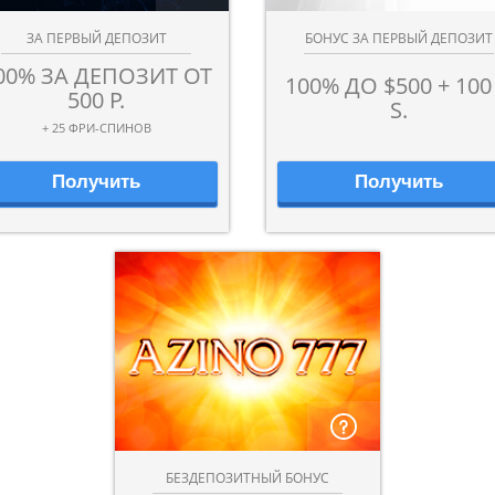
0%
РАЗМЕР БОНУСА
100% + 100 F. S.
РАЗМЕР БОН
ЗА ПЕРВЫЙ ДЕПОЗИТ
БОНУС ЗА ПЕРВЫЙ ДЕПОЗИТ
0%
МАКС. РАЗМЕР
500 USD
МАКС. РАЗ
00% ЗА ДЕПОЗИТ ОТ
100%
ДО $500 + 100 
9
ВЕЙДЖЕР
35X
ВЕЙД
500 Р.
S.
 Р.
МИН. ДЕПОЗИТ
20 USD
МИН. ДЕПО
+ 25 ФРИ-СПИНОВ
ВЫВОД БОНУСА
ДА
ВЫВОД БОН
ОБЗОР
ОБЗОР
Получить
Получить
777
РАЗМЕР БОНУСА
БЕЗДЕПОЗИТНЫЙ БОНУС