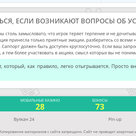
ТЬСЯ, ЕСЛИ ВОЗНИКАЮТ ВОПРОСЫ ОБ У
 столь замысловато, что игрок теряет терпение и не дочитывае
пция принесла только приятные эмоции, разберитесь со всеми 
Саппорт должен быть доступен круглосуточно. Если ваш запрос
 а тем более участвовать в акциях, смысл которых вы не поним
, который, как правило, легко отыгрывается. Просто 
МОБИЛЬНЫЕ КАЗИНО
БОНУСЫ
28
73
Вулкан 24
Pin-up
Копирование материалов с сайта запрещено. Сайт не проводит азартных 