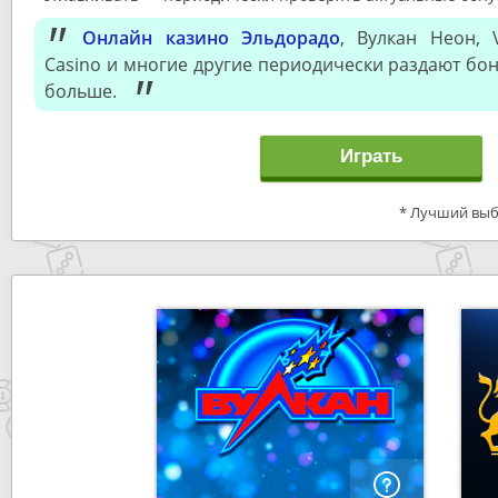
Онлайн казино Эльдорадо
, Вулкан Неон, 
Casino и многие другие периодически раздают бон
больше.
Играть
* Лучший выб