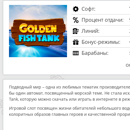
Софт:
Процент отдачи:
Линий:
Бонус-режимы:
Барабаны:
О
Подводный мир – одна из любимых тематик производителе
бы один автомат, посвященный морской теме. Не стала ис
Tank, которую можно скачать или играть в интернете в ре
Игровой слот посвящен жизни обитателей небольшого вод
колоритных образов главных героев и качественной прори