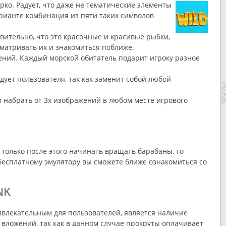
ярко. Радует, что даже не тематические элементы
рианте комбинация из пяти таких символов
вительно, что это красочные и красивые рыбки,
сматривать их и знакомиться поближе.
жений. Каждый морской обитатель подарит игроку разное
дует пользователя, так как заменит собой любой
и набрать от 3х изображений в любом месте игрового
 только после этого начинать вращать барабаны, то
бесплатному эмулятору вы сможете ближе ознакомиться со
NK
ривлекательным для пользователей, является наличие
вложений, так как в данном случае прокруты оплачивает