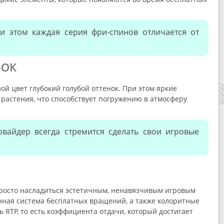
и этом каждая серия фри-спинов отличается от
БОК
ой цвет глубокий голубой оттенок. При этом яркие
растения, что способствует погружению в атмосферу
ровайдер всегда стремится сделать свои игровые
просто насладиться эстетичным, ненавязчивым игровым
ванная система бесплатных вращений, а также колоритные
ь RTP, то есть коэффициента отдачи, который достигает