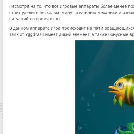
Несмотря на то, что все игровые аппараты более-менее по
стоит уделить несколько минут изучению механики и озна
ситуаций во время игры.
В данном аппарате игра происходит на пяти вращающихся б
Tank от Yggdrasil имеет дикий элемент, а также бонусные 