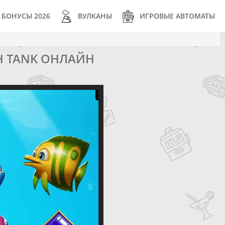
БОНУСЫ 2026
ВУЛКАНЫ
ИГРОВЫЕ АВТОМАТЫ
SH TANK ОНЛАЙН