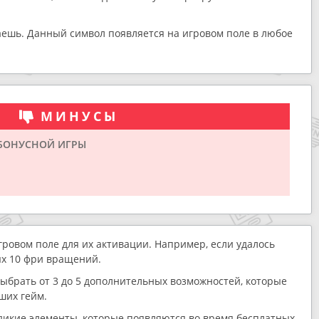
таешь. Данный символ появляется на игровом поле в любое
МИНУСЫ
 БОНУСНОЙ ИГРЫ
гровом поле для их активации. Например, если удалось
лых 10 фри вращений.
выбрать от 3 до 5 дополнительных возможностей, которые
ших гейм.
дикие элементы, которые появляются во время бесплатных