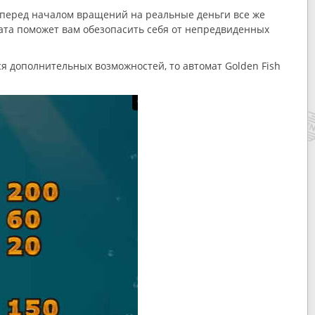
, перед началом вращений на реальные деньги все же
мата поможет вам обезопасить себя от непредвиденных
я дополнительных возможностей, то автомат Golden Fish