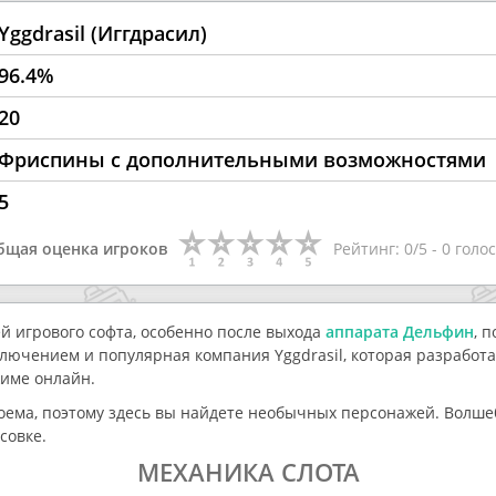
Yggdrasil (Иггдрасил)
96.4%
20
Фриспины с дополнительными возможностями
5
бщая оценка игроков
Рейтинг:
0
/5 -
0
голос
й игрового софта, особенно после выхода
аппарата Дельфин
, 
ключением и популярная компания Yggdrasil, которая разработ
жиме онлайн.
оема, поэтому здесь вы найдете необычных персонажей. Волш
совке.
МЕХАНИКА СЛОТА