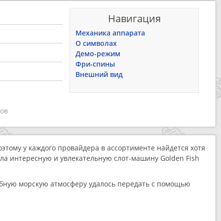
Навигация
Механика аппарата
О символах
Демо-режим
Фри-спины
Внешний вид
ов
поэтому у каждого провайдера в ассортименте найдется хотя
ала интересную и увлекательную слот-машину Golden Fish
ебную морскую атмосферу удалось передать с помощью