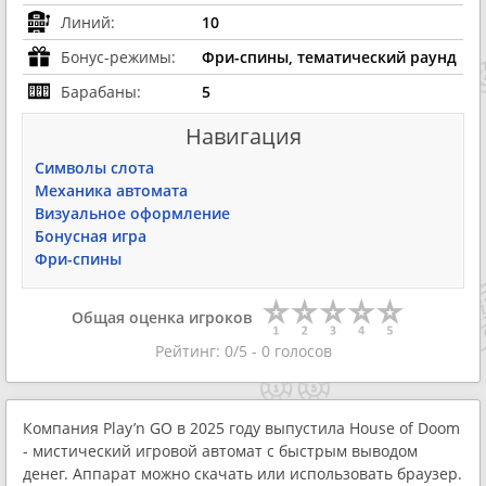
Линий:
10
Бонус-режимы:
Фри-спины, тематический раунд
Барабаны:
5
Навигация
Символы слота
Механика автомата
Визуальное оформление
Бонусная игра
Фри-спины
Общая оценка игроков
Рейтинг:
0
/5 -
0
голосов
Компания Play’n GO в 2025 году выпустила House of Doom
- мистический игровой автомат с быстрым выводом
денег. Аппарат можно скачать или использовать браузер.