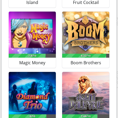
Island
Fruit Cocktail
Игровой автомат House of Doom от провайдера Play’n GO
понравится поклонникам оккультизма и тяжёлого рока.
Разработчик не только в совершенстве использовал
возможности тематики, но и предложил большое
количество дополнительных опций (Skulls of Abyss, Doom
Spins, Hell Gate). Изменения, происходящие с Wild
Провидицей, подогревают азарт. Новичкам будет сложно
уследить за всеми нюансами геймплея, но опытные
пользователи оценят фантазию дизайнеров и
программистов.
Magic Money
Boom Brothers
В слоте нет игры на удвоение шансов и
прогрессивного джек-пота. Теоретический
процент отдачи потраченных денег составляет
96,11 %, так что не медлите и запускайте
вращения в
онлайн казино Фараон
или Вулкан
Ставка. Низкая дисперсия привлекает частым
появлением результативных ситуаций.