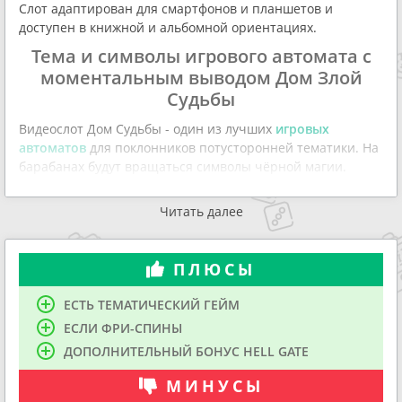
Слот адаптирован для смартфонов и планшетов и
доступен в книжной и альбомной ориентациях.
Тема и символы игрового автомата с
моментальным выводом Дом Злой
Судьбы
Видеослот Дом Судьбы - один из лучших
игровых
автоматов
для поклонников потусторонней тематики. На
барабанах будут вращаться символы чёрной магии.
Управляет событиями Провидица – проводник в мир
мёртвых. На барабанах будут вращаться, и формировать
Читать далее
результативные цепочки, следующие 12 знаков:
логотип гейма;
ПЛЮСЫ
Провидица;
человеческий череп с рогами;
ЕСТЬ ТЕМАТИЧЕСКИЙ ГЕЙМ
козлиный череп;
пылающая роза;
ЕСЛИ ФРИ-СПИНЫ
крест в цепях;
ДОПОЛНИТЕЛЬНЫЙ БОНУС HELL GATE
пентаграмма;
карточные номиналы (Туз, Король, Дама, Валет,
МИНУСЫ
десятка).