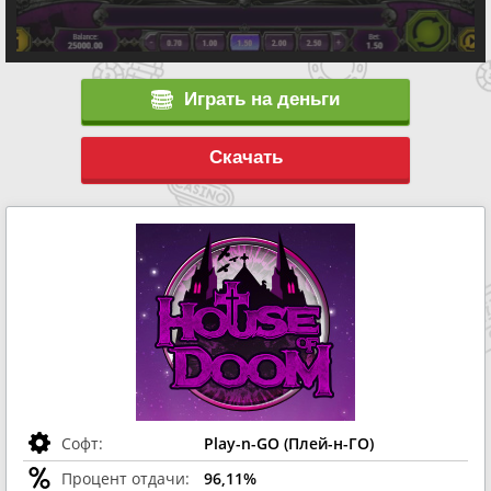
Играть на деньги
Скачать
Софт:
Play-n-GO (Плей-н-ГО)
Процент отдачи:
96,11%